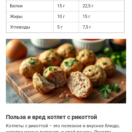
Белки
15 г
22,5 г
Жиры
10 г
15 г
Углеводы
5 г
7,5 г
Польза и вред котлет с рикоттой
Котлеты с рикоттой – это полезное и вкусное блюдо,