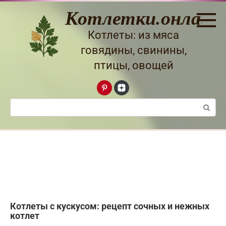
Перейти
Котлетки.онлайн
к
контенту
Котлеты: из мяса
говядины, свинины,
птицы, овощей
Поиск:
Котлеты с кускусом: рецепт сочных и нежных
котлет