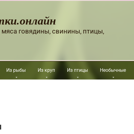
тки.онлайн
 мяса говядины, свинины, птицы,
Из рыбы
Из круп
Из птицы
Необычные
м