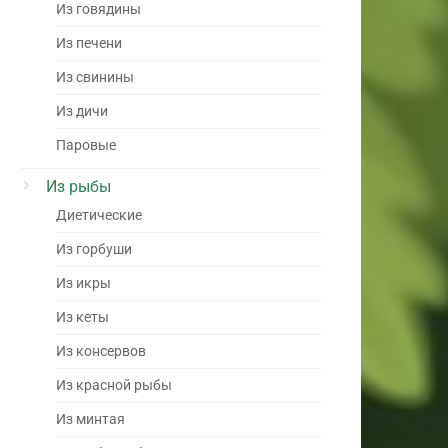
Из говядины
Из печени
Из свинины
Из дичи
Паровые
Из рыбы
Диетические
Из горбуши
Из икры
Из кеты
Из консервов
Из красной рыбы
Из минтая