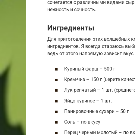
сочетается с различными видами сыра
нежность и сочность.
Ингредиенты
Для приготовления этих волшебных к
ингредиентов. Я всегда стараюсь выб
ведь от этого напрямую зависит вкус 
Куриный фарш – 500 г
Крем-чиз – 150 г (берите кач
Лук репчатый – 1 шт. (среднег
Яйцо куриное – 1 шт.
Панировочные сухари – 50 г
Соль – по вкусу
Перец черный молотый – по вк