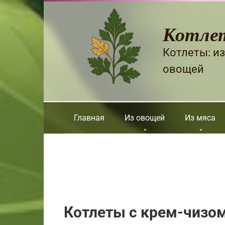
Перейти
к
Котле
контенту
Котлеты: из
овощей
Главная
Из овощей
Из мяса
Котлеты с крем-чизо