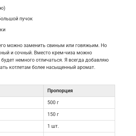
ию)
ебольшой пучок
рки
 его можно заменить свиным или говяжьим. Но
жный и сочный. Вместо крем-чиза можно
 будет немного отличаться. Я всегда добавляю
дать котлетам более насыщенный аромат.
Пропорция
500 г
150 г
1 шт.