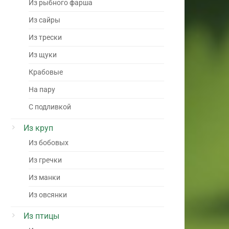
Из рыбного фарша
Из сайры
Из трески
Из щуки
Крабовые
На пару
С подливкой
Из круп
Из бобовых
Из гречки
Из манки
Из овсянки
Из птицы