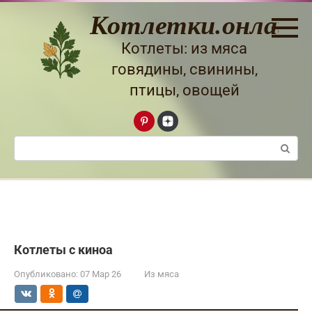
Перейти
Котлетки.онлайн
к
контенту
Котлеты: из мяса
говядины, свинины,
птицы, овощей
Поиск:
Котлеты с киноа
Опубликовано:
07 Мар 26
Из мяса