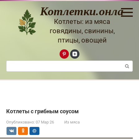
Перейти
Котлетки.онлайн
к
контенту
Котлеты: из мяса
говядины, свинины,
птицы, овощей
Поиск:
Котлеты с грибным соусом
Опубликовано:
07 Мар 26
Из мяса