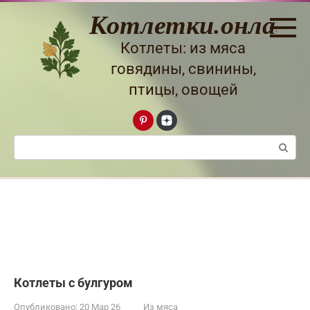
Перейти
Котлетки.онлайн
к
контенту
Котлеты: из мяса
говядины, свинины,
птицы, овощей
Поиск:
Котлеты с булгуром
Опубликовано:
20 Мар 26
Из мяса