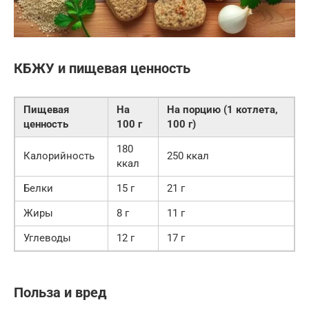
КБЖУ и пищевая ценность
Пищевая
На
На порцию (1 котлета,
ценность
100 г
100 г)
180
Калорийность
250 ккал
ккал
Белки
15 г
21 г
Жиры
8 г
11 г
Углеводы
12 г
17 г
Польза и вред