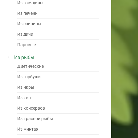
Из говядины
Из печени
Из свинины
Из дичи
Паровые
Из рыбы
Диетические
Из горбуши
Из икры
Из кеты
Из консервов
Из красной рыбы
Из минтая