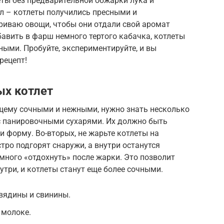
ты без предварительной обжарки лука и
л – котлеты получились пресными и
ариваю овощи, чтобы они отдали свой аромат
бавить в фарш немного тертого кабачка, котлеты
ыми. Пробуйте, экспериментируйте, и вы
рецепт!
ых котлет
щему сочными и нежными, нужно знать несколько
 с панировочными сухарями. Их должно быть
и форму. Во-вторых, не жарьте котлеты на
тро подгорят снаружи, а внутри останутся
емного «отдохнуть» после жарки. Это позволит
три, и котлеты станут еще более сочными.
вядины и свинины.
 молоке.