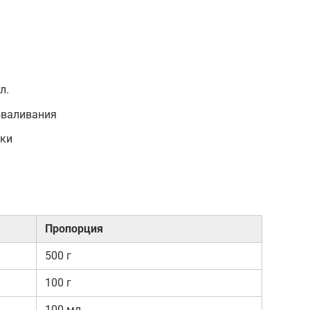
л.
бваливания
рки
Пропорция
500 г
100 г
100 мл