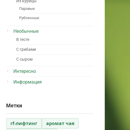
Из курицы
Паровые
Рубленные
Необычные
В тесте
С грибами
С сыром
Интересно
Информация
Метки
rf-лифтинг
аромат чая