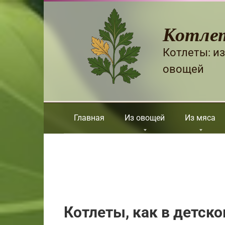
Перейти
к
Котле
контенту
Котлеты: из
овощей
Главная
Из овощей
Из мяса
Котлеты, как в детско