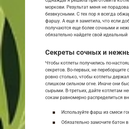
Однажды я решила приготовить котле
моркови. Результат меня не порадова
безвкусными. С тех пор я всегда обж
фаршу. А еще я заметила, что если до
получаются еще более сочными и нежн
обязательно найдете свой идеальный 
Секреты сочных и нежн
Чтобы котлеты получились по-настоя
секретов. Во-первых, не переборщите
ровно столько, чтобы котлеты держал
слишком сильном огне. Иначе они быс
сырыми. В-третьих, дайте котлетам н
сокам равномерно распределиться вну
Используйте фарш из смеси го
Обязательно замочите батон в