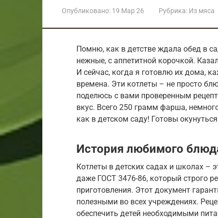
Опубликовано:
19 Мар 26
Рубрика:
Из мяса
Помню, как в детстве ждала обед в с
нежные, с аппетитной корочкой. Казал
И сейчас, когда я готовлю их дома, 
времена. Эти котлеты – не просто блюд
поделюсь с вами проверенным рецепт
вкус. Всего 250 грамм фарша, немного
как в детском саду! Готовы окунутьс
История любимого блюд
Котлеты в детских садах и школах – э
даже ГОСТ 3476-86, который строго р
приготовления. Этот документ гарант
полезными во всех учреждениях. Рец
обеспечить детей необходимыми пита