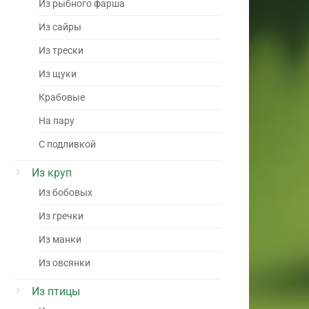
Из рыбного фарша
Из сайры
Из трески
Из щуки
Крабовые
На пару
С подливкой
Из круп
Из бобовых
Из гречки
Из манки
Из овсянки
Из птицы