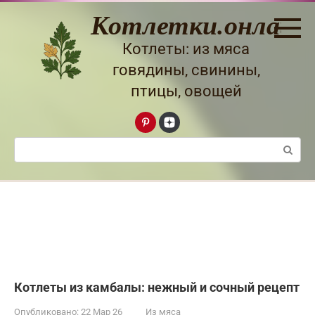
Перейти
Котлетки.онлайн
к
контенту
Котлеты: из мяса
говядины, свинины,
птицы, овощей
Поиск:
Котлеты из камбалы: нежный и сочный рецепт
Опубликовано:
22 Мар 26
Из мяса