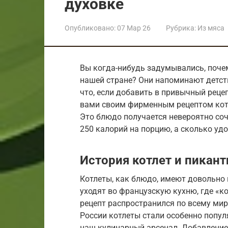
духовке
Опубликовано:
07 Мар 26
Рубрика:
Из мяса
Вы когда-нибудь задумывались, поче
нашей стране? Они напоминают детст
что, если добавить в привычный реце
вами своим фирменным рецептом котл
Это блюдо получается невероятно соч
250 калорий на порцию, а сколько уд
История котлет и пикант
Котлеты, как блюдо, имеют довольно 
уходят во французскую кухню, где «к
рецепт распространился по всему миру
России котлеты стали особенно популя
наш кулинарный арсенал. Добавление 