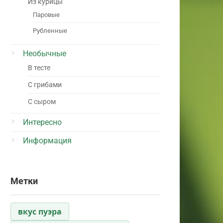
Из курицы
Паровые
Рубленные
Необычные
В тесте
С грибами
С сыром
Интересно
Информация
Метки
вкус пуэра