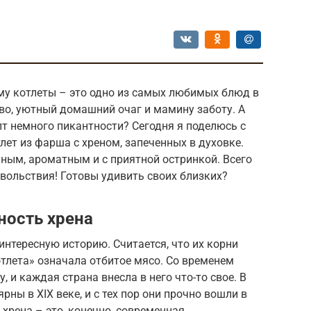
му котлеты – это одно из самых любимых блюд в
во, уютный домашний очаг и мамину заботу. А
пт немного пикантности? Сегодня я поделюсь с
ет из фарша с хреном, запеченных в духовке.
ным, ароматным и с приятной остринкой. Всего
овольствия! Готовы удивить своих близких?
ность хрена
интересную историю. Считается, что их корни
отлета» означала отбитое мясо. Со временем
, и каждая страна внесла в него что-то свое. В
рны в XIX веке, и с тех пор они прочно вошли в
хрена – это, конечно, современная