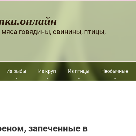
тки.онлайн
 мяса говядины, свинины, птицы,
Из рыбы
Из круп
Из птицы
Необычные
реном, запеченные в