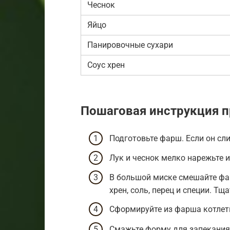
Чеснок
Яйцо
Панировочные сухари
Соус хрен
Пошаговая инструкция п
Подготовьте фарш. Если он сл
Лук и чеснок мелко нарежьте и
В большой миске смешайте фарш
хрен, соль, перец и специи. Т
Сформируйте из фарша котлет
Смажьте форму для запекания