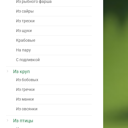
Из рыбного фарша
Из сайры
Из трески
Из щуки
Крабовые
На пару
С подливкой
Из круп
Из бобовых
Из гречки
Из манки
Из овсянки
Из птицы