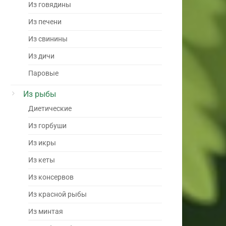
Из говядины
Из печени
Из свинины
Из дичи
Паровые
Из рыбы
Диетические
Из горбуши
Из икры
Из кеты
Из консервов
Из красной рыбы
Из минтая