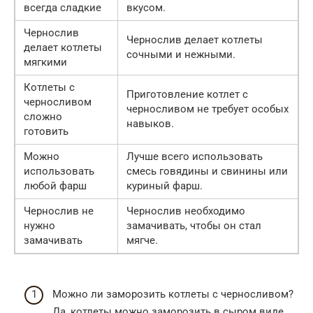
всегда сладкие
вкусом.
Чернослив
Чернослив делает котлеты
делает котлеты
сочными и нежными.
мягкими
Котлеты с
Приготовление котлет с
черносливом
черносливом не требует особых
сложно
навыков.
готовить
Можно
Лучше всего использовать
использовать
смесь говядины и свинины или
любой фарш
куриный фарш.
Чернослив не
Чернослив необходимо
нужно
замачивать, чтобы он стал
замачивать
мягче.
Можно ли заморозить котлеты с черносливом?
Да, котлеты можно заморозить в сыром виде.