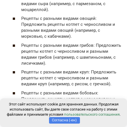
видами сыра (например, с пармезаном, с
моцареллой).
Рецепты с разными видами овощей:
Предложить рецепты котлет с черносливом и
разными видами овощей (например, с
морковью, с кабачками).
Рецепты с разными видами грибов: Предложить
рецепты котлет с черносливом и разными
видами грибов (например, с шампиньонами, с
лисичками).
Рецепты с разными видами круп: Предложить
рецепты котлет с черносливом и разными
видами круп (например, с рисом, с гречкой).
Рецепты с разными видами бобовых:
Предложить рецепты котлет с черносливом и
Этот сайт использует cookie для хранения данных. Продолжая
разными видами бобовых (например, с
использовать сайт, Вы даете свое согласие на работу с этими
фасолью, с горохом).
файлами и принимаете условия
пользовательского соглашения
.
Рецепты с разными видами соусов: Предложить
Согласна (-ен)
рецепты котлет с черносливом и разными