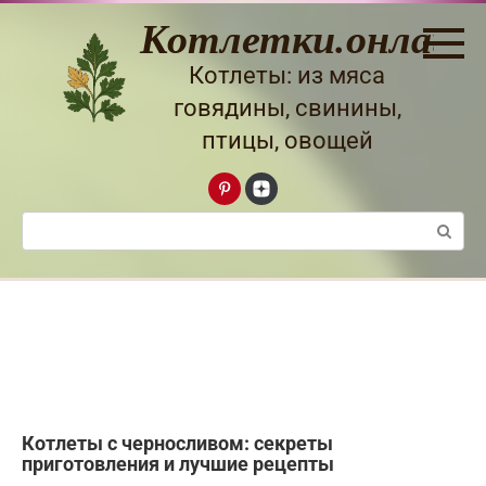
Перейти
Котлетки.онлайн
к
контенту
Котлеты: из мяса
говядины, свинины,
птицы, овощей
Поиск:
Котлеты с черносливом: секреты
приготовления и лучшие рецепты