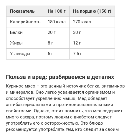
Показатель
На 100 г
На порцию (150 г)
Калорийность
180 ккал
270 ккал
Белки
20 г
30 г
Жиры
8 г
12 г
Углеводы
5 г
7.5 г
Польза и вред: разбираемся в деталях
Куриное мясо – это ценный источник белка, витаминов
и минералов. Оно легко усваивается организмом и
способствует укреплению мышц. Мед обладает
антибактериальными и противовоспалительными
свойствами. Однако, стоит помнить, что мед содержит
много сахара, поэтому людям с диабетом следует
употреблять его с осторожностью. Это блюдо
рекомендуется употреблять тем, кто следит за своим