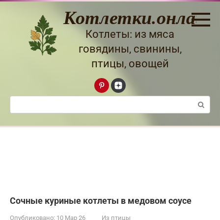
Перейти
Котлетки.онлайн
к
контенту
Котлеты: из мяса
говядины, свинины,
птицы, овощей
Поиск:
Сочные куриные котлеты в медовом соусе
Опубликовано:
10 Мар 26
Из птицы