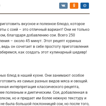
ы
риготовить вкусное и полезное блюдо, которое
ты с соей – это отличный вариант! Они не только
ком, благодаря добавлению сои. Всего 250
ления – около 45 минут. Этот рецепт куриных
 ведь он сочетает в себе простоту приготовления
азберемся, как создать этот кулинарный шедевр!
ных блюд в нашей кухне. Они занимают особое
иготовить из самых разных видов мяса и овощей.
енная интерпретация классического рецепта,
ее полезным и диетическим. Соя, добавленная в
елком, но и придает им более нежную текстуру и
 не была большой поклонницей сои, но после того,