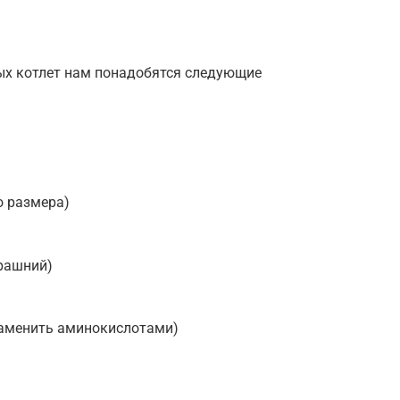
ых котлет нам понадобятся следующие
о размера)
ерашний)
 заменить аминокислотами)