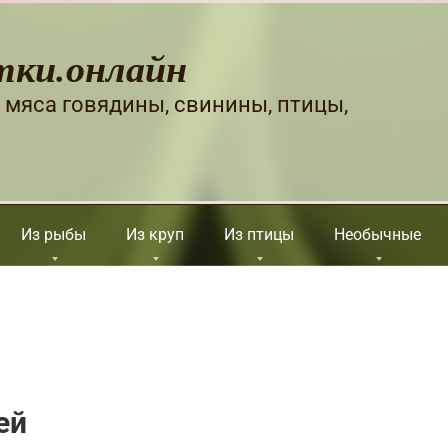
тки.онлайн
 мяса говядины, свинины, птицы,
Из рыбы
Из круп
Из птицы
Необычные
ей