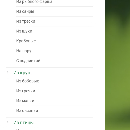
Из рыбного фарша
Из сайры
Из трески
Из щуки
Крабовые
На пару
С подливкой
Из круп
Из бобовых
Из гречки
Из манки
Из овсянки
Из птицы