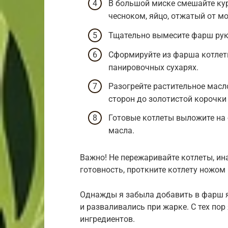
В большой миске смешайте ку
чесноком, яйцо, отжатый от мол
Тщательно вымесите фарш рук
Сформируйте из фарша котлет
панировочных сухарях.
Разогрейте растительное масл
сторон до золотистой корочки 
Готовые котлеты выложите на
масла.
Важно! Не пережаривайте котлеты, ин
готовность, проткните котлету ножом
Однажды я забыла добавить в фарш я
и разваливались при жарке. С тех по
ингредиентов.