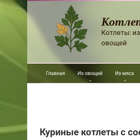
Перейти
к
Котле
контенту
Котлеты: из
овощей
Главная
Из овощей
Из мяса
Куриные котлеты с со