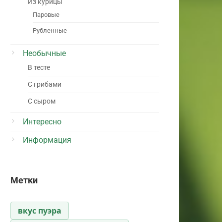
Из курицы
Паровые
Рубленные
Необычные
В тесте
С грибами
С сыром
Интересно
Информация
Метки
вкус пуэра