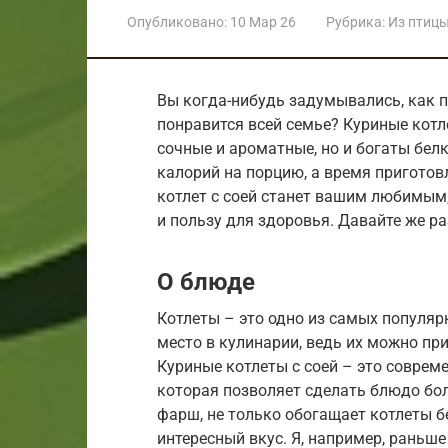
Опубликовано:
10 Мар 26
Рубрика:
Из птиц
Вы когда-нибудь задумывались, как п
понравится всей семье? Куриные котле
сочные и ароматные, но и богаты бел
калорий на порцию, а время приготов
котлет с соей станет вашим любимым,
и пользу для здоровья. Давайте же р
О блюде
Котлеты – это одно из самых популяр
место в кулинарии, ведь их можно пр
Куриные котлеты с соей – это соврем
которая позволяет сделать блюдо бол
фарш, не только обогащает котлеты б
интересный вкус. Я, например, раньше