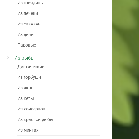
Из говядины
Из печени
Из свинины
Из дичи
Паровые
Из рыбы
Диетические
Из горбуши
Из икры
Из кеты
Из консервов
Из красной рыбы
Из минтая