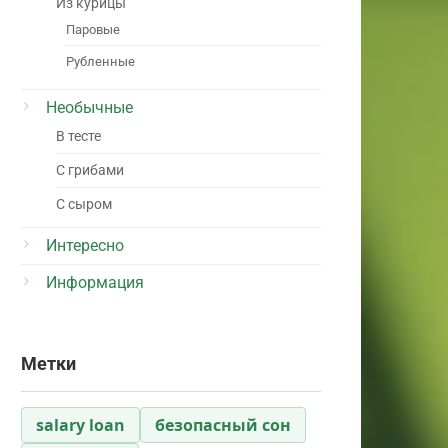
Из курицы
Паровые
Рубленные
Необычные
В тесте
С грибами
С сыром
Интересно
Информация
Метки
salary loan
безопасный сон