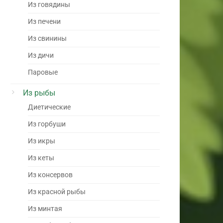
Из говядины
Из печени
Из свинины
Из дичи
Паровые
Из рыбы
Диетические
Из горбуши
Из икры
Из кеты
Из консервов
Из красной рыбы
Из минтая