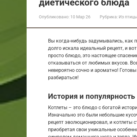
диетического блюда
Опубликовано:
10 Мар 26
Рубрика:
Из птиц
Вы когда-нибудь задумывались, как п
долго искала идеальный рецепт, и вот
просто блюдо, это настоящее спасение 
отказываться от любимых вкусов. Все
невероятно сочно и ароматно! Готовы
разбираться!
История и популярность
Котлеты – это блюдо с богатой истор
Изначально это были небольшие кусо
рецепт эволюционировал, и котлеты с
приобретая свои уникальные особенн
символом домашнего уюта и тепла. И