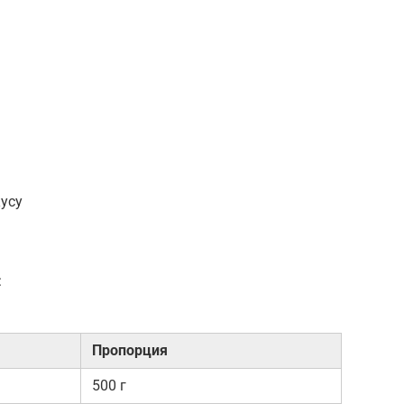
усу
:
Пропорция
500 г