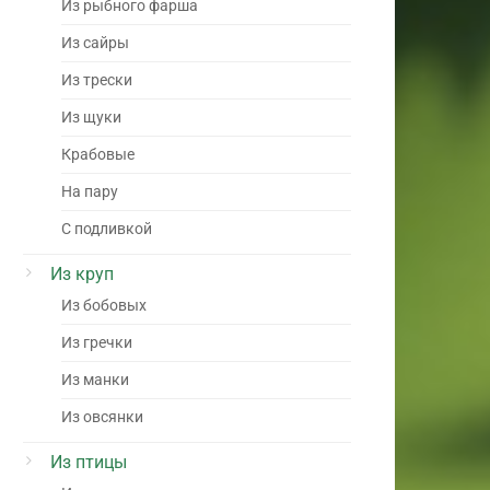
Из рыбного фарша
Из сайры
Из трески
Из щуки
Крабовые
На пару
С подливкой
Из круп
Из бобовых
Из гречки
Из манки
Из овсянки
Из птицы