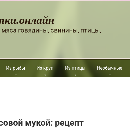
тки.онлайн
 мяса говядины, свинины, птицы,
Из рыбы
Из круп
Из птицы
Необычные
совой мукой: рецепт