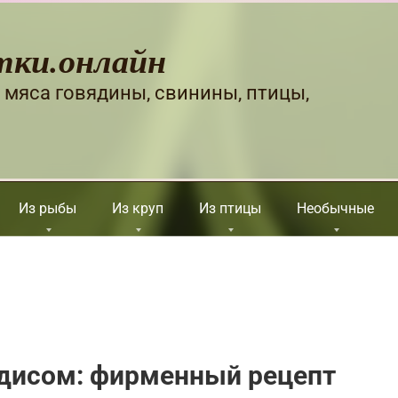
тки.онлайн
 мяса говядины, свинины, птицы,
Из рыбы
Из круп
Из птицы
Необычные
едисом: фирменный рецепт