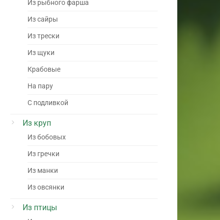
Из рыбного фарша
Из сайры
Из трески
Из щуки
Крабовые
На пару
С подливкой
Из круп
Из бобовых
Из гречки
Из манки
Из овсянки
Из птицы