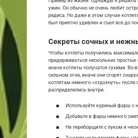
Пример из жизни: Однажды я решила 
ужин. Он обычно не очень любит остр
редиса. Но даже в этом случае котле
был приятно удивлен и съел все до п
Секреты сочных и нежн
Чтобы котлеты получились максимал
придерживаться нескольких простых п
иначе котлеты получатся сухими. Во-
сильном огне, иначе они сгорят снару
котлетам немного «отдохнуть» после
распределились внутри.
Используйте куриный фарш с 
Добавьте в фарш немного сме
Не переборщите с луком и чес
Тщательно вымесите фарш, чт