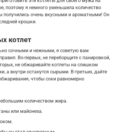
приготовить эти котлеты для своего мужа на
ое, поэтому я немного уменьшила количество
ты получились очень вкусными и ароматными! Он
оследней крошки.
ых котлет
ьно сочными и нежными, я советую вам
равил. Во-первых, не переборщите с панировкой,
вторых, не обжаривайте котлеты на слишком
жи, а внутри останутся сырыми. В-третьих, дайте
 обжаривания, чтобы соки равномерно
небольшим количеством жира.
таны или майонеза.
ноком.
обы он стал однородным.