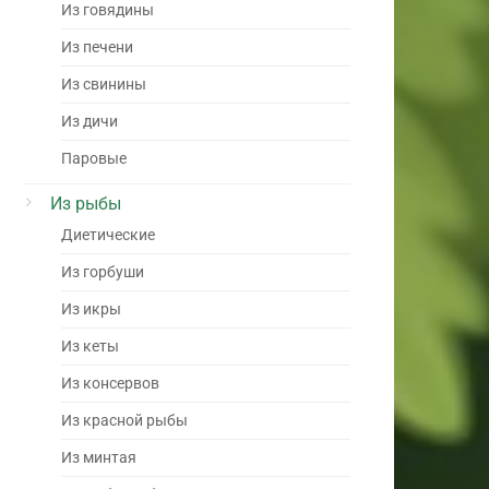
Из говядины
Из печени
Из свинины
Из дичи
Паровые
Из рыбы
Диетические
Из горбуши
Из икры
Из кеты
Из консервов
Из красной рыбы
Из минтая