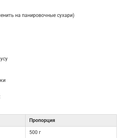
менить на панировочные сухари)
усу
рки
:
Пропорция
500 г