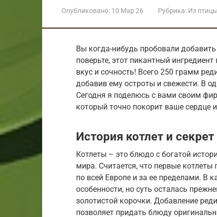
Опубликовано:
10 Мар 26
Рубрика:
Из птиц
Вы когда-нибудь пробовали добавить 
поверьте, этот пикантный ингредиен
вкус и сочность! Всего 250 грамм ре
добавив ему остроты и свежести. В од
Сегодня я поделюсь с вами своим фи
который точно покорит ваше сердце и
История котлет и секрет
Котлеты – это блюдо с богатой истори
мира. Считается, что первые котлеты
по всей Европе и за ее пределами. В 
особенности, но суть осталась прежн
золотистой корочки. Добавление реди
позволяет придать блюду оригинальн