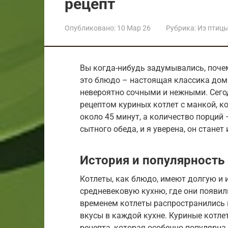
рецепт
Опубликовано:
10 Мар 26
Рубрика:
Из птиц
Вы когда-нибудь задумывались, поче
это блюдо – настоящая классика дома
невероятно сочными и нежными. Сего
рецептом куриных котлет с манкой, к
около 45 минут, а количество порций –
сытного обеда, и я уверена, он станет
История и популярность
Котлеты, как блюдо, имеют долгую и 
средневековую кухню, где они появил
временем котлеты распространились 
вкусы в каждой кухне. Куриные котле
рецепта, которая особенно популярна 