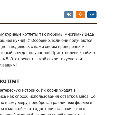
ы
му куриные котлеты так любимы многими? Ведь
шней кухни! 🍗 Особенно, если они получаются
дня я поделюсь с вами своим проверенным
оторый всегда получается! Приготовление займет
 4-5. Этот рецепт – мой секрет вкусного и
 и вашим!
 котлет
интересную историю. Их корни уходят в
ись как способ использования остатков мяса. Со
по всему миру, приобретая различные формы и
ты с манкой – это адаптация классического
в нашей стране благодаря своей простоте и