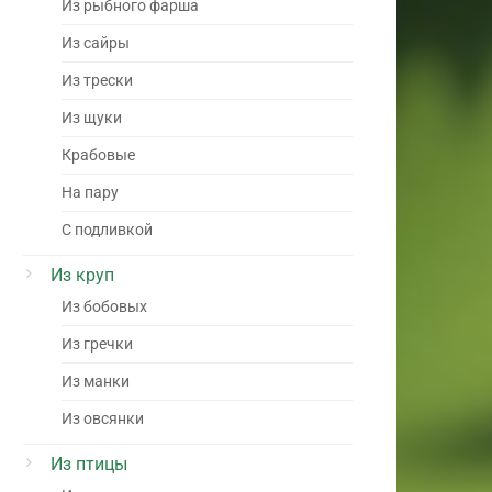
Из рыбного фарша
Из сайры
Из трески
Из щуки
Крабовые
На пару
С подливкой
Из круп
Из бобовых
Из гречки
Из манки
Из овсянки
Из птицы