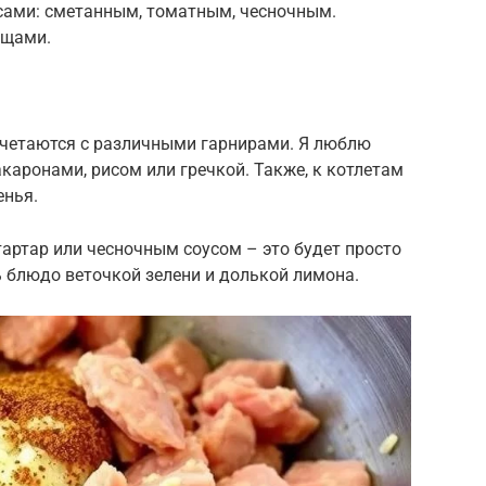
сами: сметанным, томатным, чесночным.
ощами.
очетаются с различными гарнирами. Я люблю
каронами, рисом или гречкой. Также, к котлетам
енья.
тартар или чесночным соусом – это будет просто
ь блюдо веточкой зелени и долькой лимона.