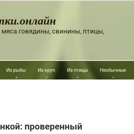
тки.онлайн
 мяса говядины, свинины, птицы,
Из рыбы
Из круп
Из птицы
Необычные
анкой: проверенный