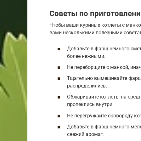
Советы по приготовлен
Чтобы ваши куриные котлеты с манко
вами несколькими полезными совета
Добавьте в фарш немного смет
более нежными.
Не переборщите с манкой, ина
Тщательно вымешивайте фарш,
распределились.
Обжаривайте котлеты на средн
пропеклись внутри.
Не перегружайте сковороду кот
Добавьте в фарш немного мелк
свежий аромат.