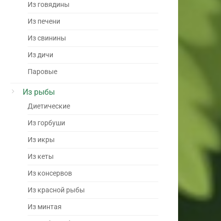
Из говядины
Из печени
Из свинины
Из дичи
Паровые
Из рыбы
Диетические
Из горбуши
Из икры
Из кеты
Из консервов
Из красной рыбы
Из минтая