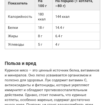
На
На порцию (1 котлета,
Показатель
100 г
~80 г)
180
Калорийность
144 ккал
ккал
Белки
18 г
14.4 г
Жиры
8 г
6.4 г
Углеводы
5 г
4 г
Польза и вред
Куриное мясо – это ценный источник белка, витаминов
и минералов. Оно легко усваивается организмом и
полезно для здоровья. Лук содержит витамин C,
антиоксиданты и фитонциды, которые укрепляют
иммунитет и обладают противовоспалительным
действием. Однако, стоит помнить, что куриные
котлеты, особенно жареные, содержат достаточно
много жира. Поэтому, не стоит злоупотреблять этим