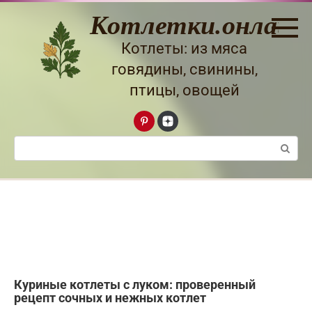
Перейти
Котлетки.онлайн
к
контенту
Котлеты: из мяса
говядины, свинины,
птицы, овощей
Поиск:
Куриные котлеты с луком: проверенный
рецепт сочных и нежных котлет