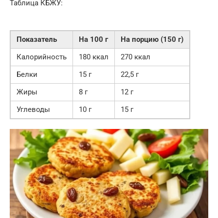
Таблица КБЖУ:
Показатель
На 100 г
На порцию (150 г)
Калорийность
180 ккал
270 ккал
Белки
15 г
22,5 г
Жиры
8 г
12 г
Углеводы
10 г
15 г