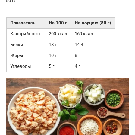
80 г):
Показатель
На 100 г
На порцию (80 г)
Калорийность
200 ккал
160 ккал
Белки
18 г
14.4 г
Жиры
10 г
8 г
Углеводы
5 г
4 г