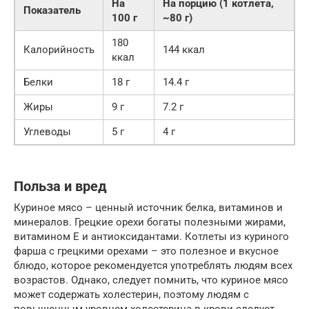
На
На порцию (1 котлета,
Показатель
100 г
~80 г)
180
Калорийность
144 ккал
ккал
Белки
18 г
14.4 г
Жиры
9 г
7.2 г
Углеводы
5 г
4 г
Польза и вред
Куриное мясо – ценный источник белка, витаминов и
минералов. Грецкие орехи богаты полезными жирами,
витамином Е и антиоксидантами. Котлеты из куриного
фарша с грецкими орехами – это полезное и вкусное
блюдо, которое рекомендуется употреблять людям всех
возрастов. Однако, следует помнить, что куриное мясо
может содержать холестерин, поэтому людям с
повышенным уровнем холестерина в крови следует