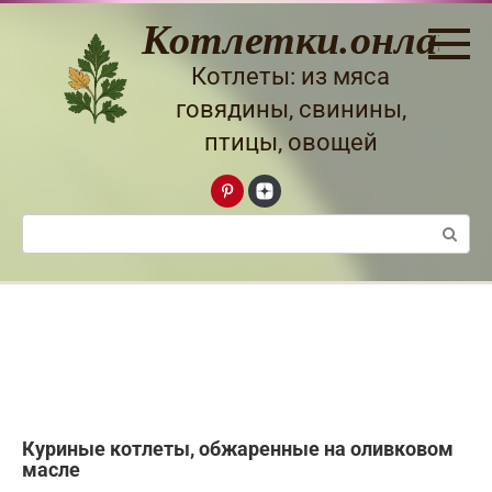
Перейти
Котлетки.онлайн
к
контенту
Котлеты: из мяса
говядины, свинины,
птицы, овощей
Поиск:
Куриные котлеты, обжаренные на оливковом
масле