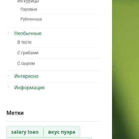
Из курицы
Паровые
Рубленные
Необычные
В тесте
С грибами
С сыром
Интересно
Информация
Метки
salary loan
вкус пуэра