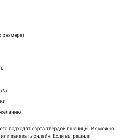
о размера)
л.
усу
рки
о желанию
го подходят сорта твердой пшеницы. Их можно
 или заказать онлайн. Если вы решили