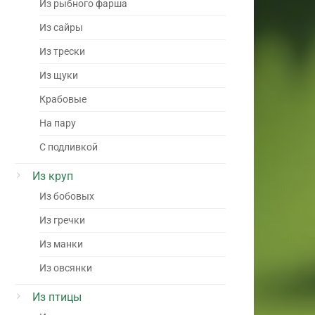
Из рыбного фарша
Из сайры
Из трески
Из щуки
Крабовые
На пару
С подливкой
Из круп
Из бобовых
Из гречки
Из манки
Из овсянки
Из птицы