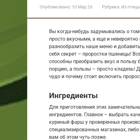
Опубликовано:
10 Мар 26
Рубрика:
Из птиц
Вы когда-нибудь задумывались о том
просто вкусными, а еще и невероятно
разнообразить наше меню и добавить 
себя секрет – проростки пшеницы! Вс
способны преобразить вкус и пользу б
порцию, а пользы – просто кладезь! Д
чудо и почему стоит включить пророс
Ингредиенты
Для приготовления этих замечательны
ингредиентов. Главное – выбрать кач
куриный фарш у проверенных произво
специализированных магазинах, либо
вам об этом чуть позже.