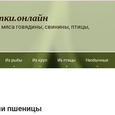
тки.онлайн
 мяса говядины, свинины, птицы,
Из рыбы
Из круп
Из птицы
Необычные
ми пшеницы