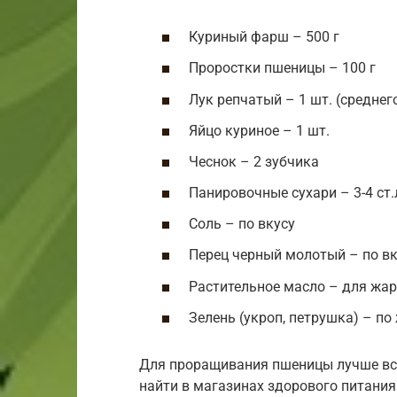
Куриный фарш – 500 г
Проростки пшеницы – 100 г
Лук репчатый – 1 шт. (среднег
Яйцо куриное – 1 шт.
Чеснок – 2 зубчика
Панировочные сухари – 3-4 ст.
Соль – по вкусу
Перец черный молотый – по вк
Растительное масло – для жа
Зелень (укроп, петрушка) – п
Для проращивания пшеницы лучше все
найти в магазинах здорового питания