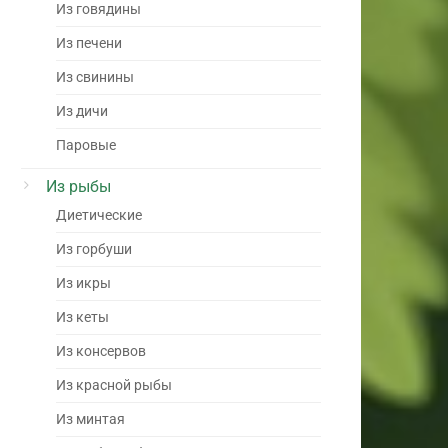
Из говядины
Из печени
Из свинины
Из дичи
Паровые
Из рыбы
Диетические
Из горбуши
Из икры
Из кеты
Из консервов
Из красной рыбы
Из минтая