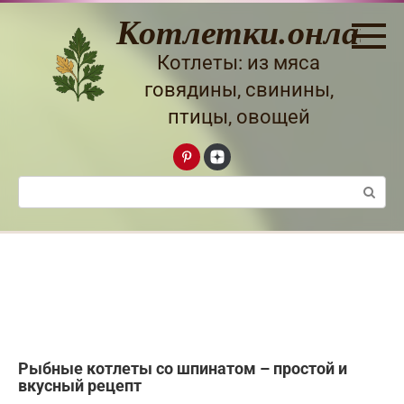
Перейти
Котлетки.онлайн
к
контенту
Котлеты: из мяса
говядины, свинины,
птицы, овощей
Поиск:
Рыбные котлеты со шпинатом – простой и
вкусный рецепт