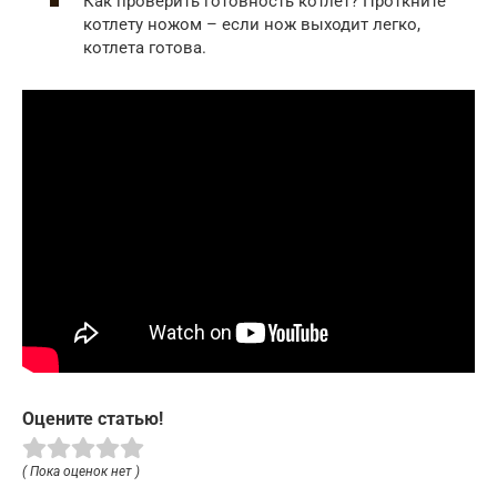
Как проверить готовность котлет? Проткните
котлету ножом – если нож выходит легко,
котлета готова.
Оцените статью!
( Пока оценок нет )