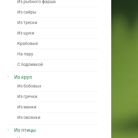
Из рыбного фарша
Из сайры
Из трески
Из щуки
Крабовые
На пару
С подливкой
Из круп
Из бобовых
Из гречки
Из манки
Из овсянки
Из птицы