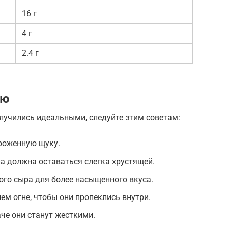
16 г
4 г
2.4 г
ию
лучились идеальными, следуйте этим советам:
роженную щуку.
на должна оставаться слегка хрустящей.
ого сыра для более насыщенного вкуса.
ем огне, чтобы они пропеклись внутри.
аче они станут жесткими.