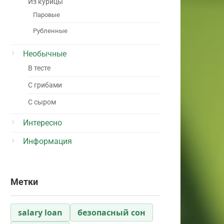
Из курицы
Паровые
Рубленные
Необычные
В тесте
С грибами
С сыром
Интересно
Информация
Метки
salary loan
безопасный сон