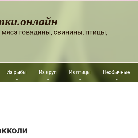
тки.онлайн
 мяса говядины, свинины, птицы,
Из рыбы
Из круп
Из птицы
Необычные
окколи