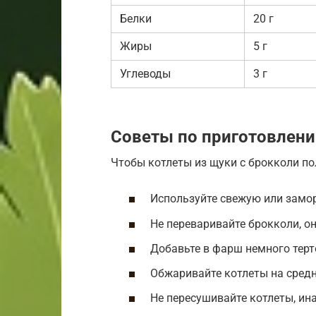
Белки
20 г
Жиры
5 г
Углеводы
3 г
Советы по приготовлен
Чтобы котлеты из щуки с брокколи по
Используйте свежую или замо
Не переваривайте брокколи, о
Добавьте в фарш немного терт
Обжаривайте котлеты на средн
Не пересушивайте котлеты, ин