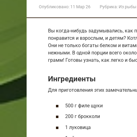
Опубликовано:
11 Мар 26
Рубрика:
Из рыбы
Вы когда-нибудь задумывались, как п
понравится и взрослым, и детям? Кот
Они не только богаты белком и витам
нежными. В одной порции всего около
грамм! Готовы узнать, как легко и бы
Ингредиенты
Для приготовления этих замечательны
500 г филе щуки
200 г брокколи
1 луковица