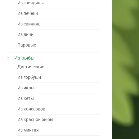
Из говядины
Из печени
Из свинины
Из дичи
Паровые
Из рыбы
Диетические
Из горбуши
Из икры
Из кеты
Из консервов
Из красной рыбы
Из минтая