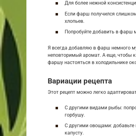
Для более нежной консистенц
Если фарш получился слишком
хлопьев.
Попробуйте добавить в фарш м
Я всегда добавляю в фарш немного му
неповторимый аромат. А еще, чтобы к
фаршу настояться в холодильнике око
Вариации рецепта
Этот рецепт можно легко адаптироват
С другими видами рыбы: попро
горбушу.
С другими овощами: добавьте 
капусту.