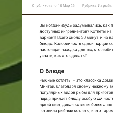
Опубликовано:
10 Мар 26
Рубрика:
Из рыбы
Вы когда-нибудь задумывались, как п
доступных ингредиентов? Котлеты из 
вариант! Всего около 30 минут, и на 
блюдо. Калорийность одной порции со
настоящая находка для тех, кто люби
узнать, как это сделать?
О блюде
Рыбные котлеты – это классика дома
Минтай, благодаря своему нежному вк
популярных видов рыбы для приготовл
перца придает блюду особую сочность 
яркий цвет, делая котлеты более апп
готовила рыбные котлеты, и этот аро