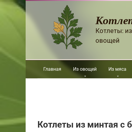
Перейти
к
Котле
контенту
Котлеты: из
овощей
Главная
Из овощей
Из мяса
Котлеты из минтая с 