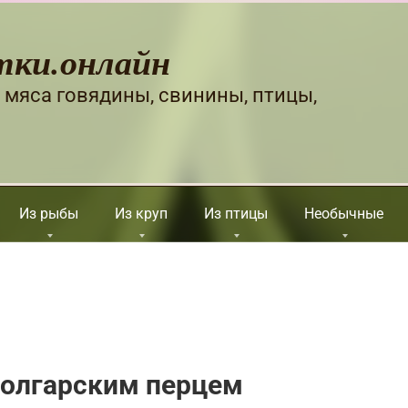
тки.онлайн
 мяса говядины, свинины, птицы,
Из рыбы
Из круп
Из птицы
Необычные
болгарским перцем