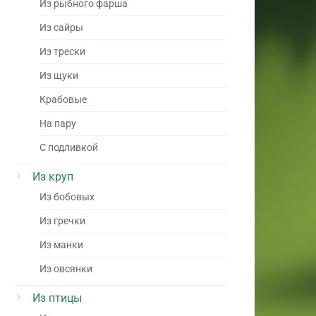
Из рыбного фарша
Из сайры
Из трески
Из щуки
Крабовые
На пару
С подливкой
Из круп
Из бобовых
Из гречки
Из манки
Из овсянки
Из птицы