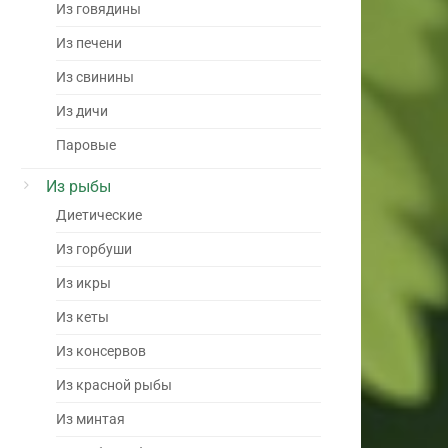
Из говядины
Из печени
Из свинины
Из дичи
Паровые
Из рыбы
Диетические
Из горбуши
Из икры
Из кеты
Из консервов
Из красной рыбы
Из минтая