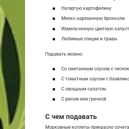
Натертую картофелину
Мелко нарезанную брокколи
Измельченную цветную капус
Любимые специи и травы
Подавать можно:
Со сметанным соусом с чесно
С томатным соусом с базилик
С овощным салатом
С рисом или гречкой
С чем подавать
Морковные котлеты прекрасно сочета