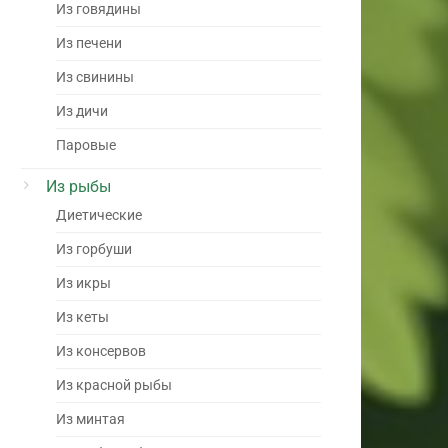
Из говядины
Из печени
Из свинины
Из дичи
Паровые
Из рыбы
Диетические
Из горбуши
Из икры
Из кеты
Из консервов
Из красной рыбы
Из минтая