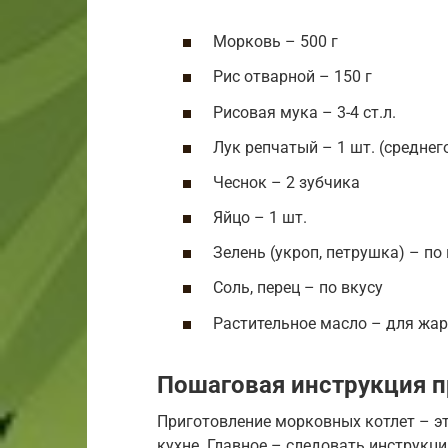
Морковь – 500 г
Рис отварной – 150 г
Рисовая мука – 3-4 ст.л.
Лук репчатый – 1 шт. (среднег
Чеснок – 2 зубчика
Яйцо – 1 шт.
Зелень (укроп, петрушка) – по
Соль, перец – по вкусу
Растительное масло – для жа
Пошаговая инструкция п
Приготовление морковных котлет – эт
кухне. Главное – следовать инструкци