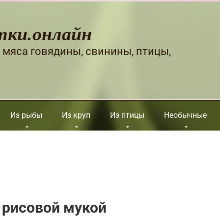
тки.онлайн
 мяса говядины, свинины, птицы,
Из рыбы
Из круп
Из птицы
Необычные
 рисовой мукой