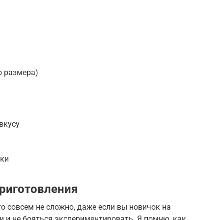
о размера)
 вкусу
рки
риготовления
о совсем не сложно, даже если вы новичок на
и и не бояться экспериментировать. Я помню, как