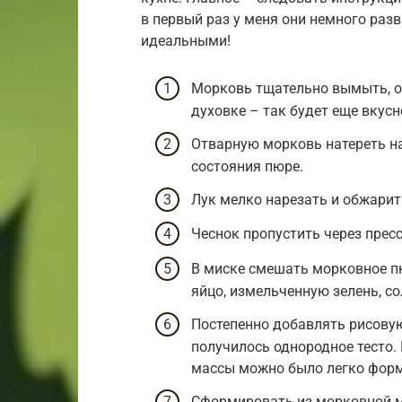
в первый раз у меня они немного разв
идеальными!
Морковь тщательно вымыть, оч
духовке – так будет еще вкусн
Отварную морковь натереть на
состояния пюре.
Лук мелко нарезать и обжарит
Чеснок пропустить через пресс
В миске смешать морковное пю
яйцо, измельченную зелень, со
Постепенно добавлять рисову
получилось однородное тесто.
массы можно было легко форм
Сформировать из морковной м