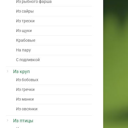
Из рыбного фарша
Из сайры
Из трески
Из щуки
Крабовые
На пару
С подливкой
Из круп
Из бобовых
Из гречки
Из манки
Из овсянки
Из птицы