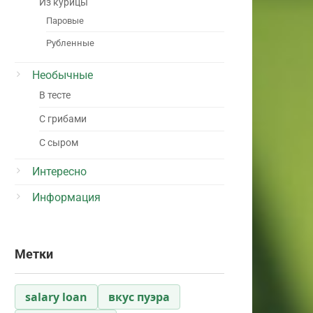
Из курицы
Паровые
Рубленные
Необычные
В тесте
С грибами
С сыром
Интересно
Информация
Метки
salary loan
вкус пуэра