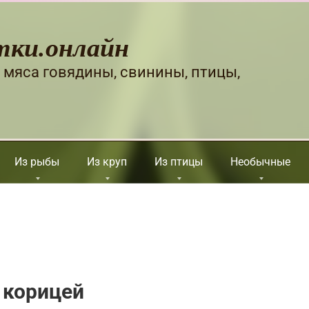
тки.онлайн
 мяса говядины, свинины, птицы,
Из рыбы
Из круп
Из птицы
Необычные
 корицей