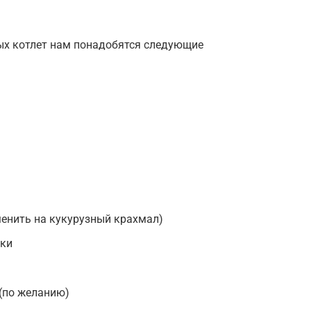
ых котлет нам понадобятся следующие
менить на кукурузный крахмал)
рки
 (по желанию)