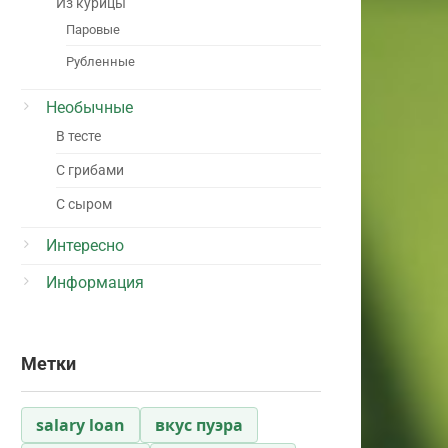
Из курицы
Паровые
Рубленные
Необычные
В тесте
С грибами
С сыром
Интересно
Информация
Метки
salary loan
вкус пуэра