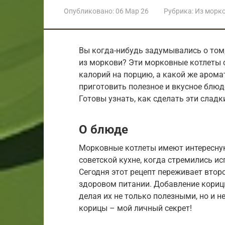
Опубликовано:
06 Мар 26
Рубрика:
Из морк
Вы когда-нибудь задумывались о том,
из моркови? Эти морковные котлеты с
калорий на порцию, а какой же аромат
приготовить полезное и вкусное блюдо
Готовы узнать, как сделать эти сладк
О блюде
Морковные котлеты имеют интересную
советской кухне, когда стремились и
Сегодня этот рецепт переживает второ
здоровом питании. Добавление кориц
делая их не только полезными, но и 
корицы – мой личный секрет!