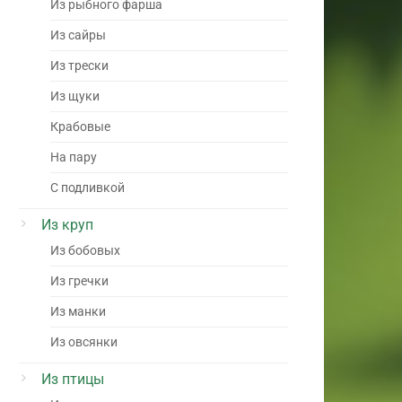
Из рыбного фарша
Из сайры
Из трески
Из щуки
Крабовые
На пару
С подливкой
Из круп
Из бобовых
Из гречки
Из манки
Из овсянки
Из птицы