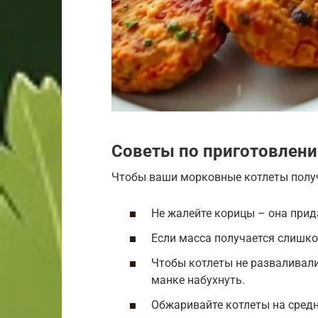
Советы по приготовлен
Чтобы ваши морковные котлеты получ
Не жалейте корицы – она при
Если масса получается слишко
Чтобы котлеты не разваливал
манке набухнуть.
Обжаривайте котлеты на средн