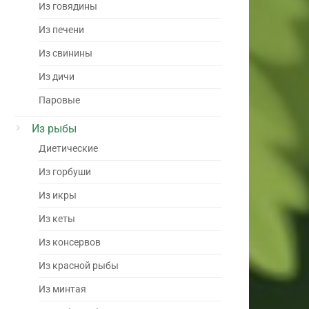
Из говядины
Из печени
Из свинины
Из дичи
Паровые
Из рыбы
Диетические
Из горбуши
Из икры
Из кеты
Из консервов
Из красной рыбы
Из минтая