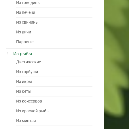
Из говядины
Из печени
Из свинины
Из дичи
Паровые
Из рыбы
Диетические
Из горбуши
Из икры
Из кеты
Из консервов
Из красной рыбы
Из минтая