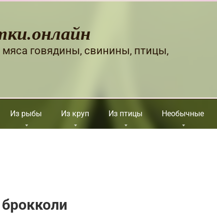
тки.онлайн
 мяса говядины, свинины, птицы,
Из рыбы
Из круп
Из птицы
Необычные
 брокколи