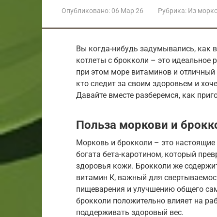
Опубликовано:
06 Мар 26
Рубрика:
Из морк
Вы когда-нибудь задумывались, как 
котлеты с брокколи – это идеальное р
при этом море витаминов и отличный 
кто следит за своим здоровьем и хоч
Давайте вместе разберемся, как приг
Польза моркови и брокк
Морковь и брокколи – это настоящие
богата бета-каротином, который прев
здоровья кожи. Брокколи же содержи
витамин К, важный для свертываемос
пищеварения и улучшению общего сам
брокколи положительно влияет на раб
поддерживать здоровый вес.