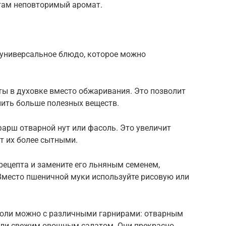
етам неповторимый аромат.
 универсальное блюдо, которое можно
ты в духовке вместо обжаривания. Это позволит
нить больше полезных веществ.
фарш отварной нут или фасоль. Это увеличит
ет их более сытными.
рецепта и замените его льняным семенем,
Вместо пшеничной муки используйте рисовую или
коли можно с различными гарнирами: отварным
или свежим овощным салатом. Они прекрасно