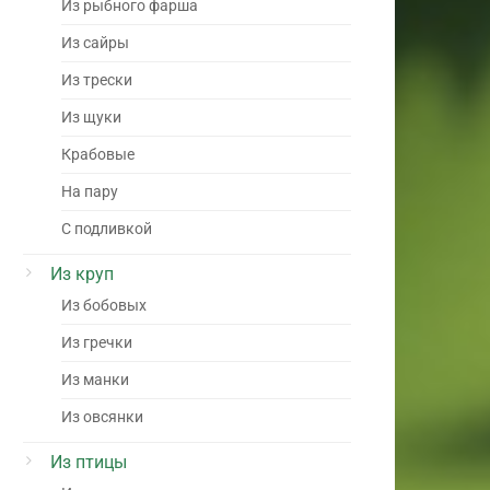
Из рыбного фарша
Из сайры
Из трески
Из щуки
Крабовые
На пару
С подливкой
Из круп
Из бобовых
Из гречки
Из манки
Из овсянки
Из птицы