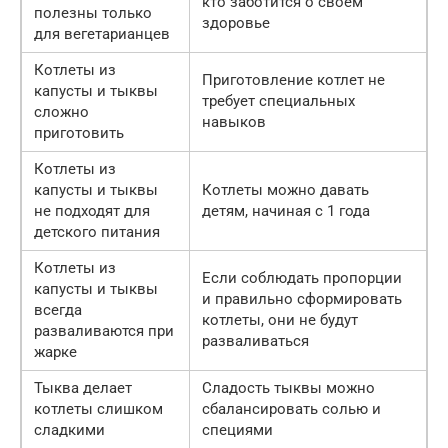
кто заботится о своем
полезны только
здоровье
для вегетарианцев
Котлеты из
Приготовление котлет не
капусты и тыквы
требует специальных
сложно
навыков
приготовить
Котлеты из
капусты и тыквы
Котлеты можно давать
не подходят для
детям, начиная с 1 года
детского питания
Котлеты из
Если соблюдать пропорции
капусты и тыквы
и правильно сформировать
всегда
котлеты, они не будут
разваливаются при
разваливаться
жарке
Тыква делает
Сладость тыквы можно
котлеты слишком
сбалансировать солью и
сладкими
специями