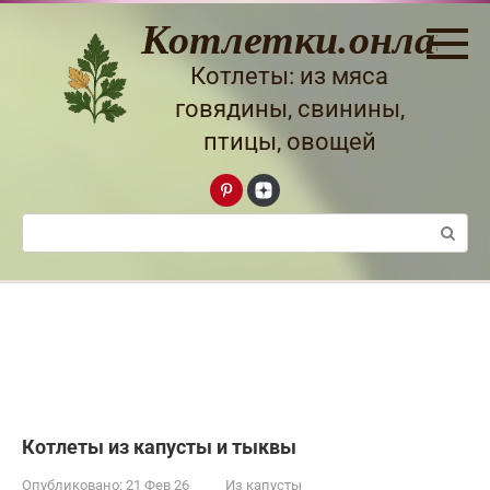
Перейти
Котлетки.онлайн
к
контенту
Котлеты: из мяса
говядины, свинины,
птицы, овощей
Поиск:
Котлеты из капусты и тыквы
Опубликовано:
21 Фев 26
Из капусты