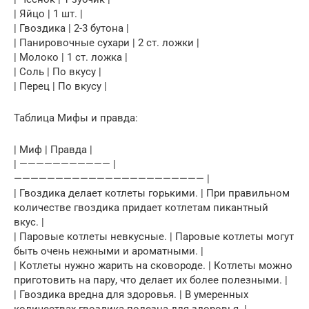
| Яйцо | 1 шт. |
| Гвоздика | 2-3 бутона |
| Панировочные сухари | 2 ст. ложки |
| Молоко | 1 ст. ложка |
| Соль | По вкусу |
| Перец | По вкусу |
Таблица Мифы и правда:
| Миф | Правда |
| ——————————— |
——————————————————————— |
| Гвоздика делает котлеты горькими. | При правильном
количестве гвоздика придает котлетам пикантный
вкус. |
| Паровые котлеты невкусные. | Паровые котлеты могут
быть очень нежными и ароматными. |
| Котлеты нужно жарить на сковороде. | Котлеты можно
приготовить на пару, что делает их более полезными. |
| Гвоздика вредна для здоровья. | В умеренных
количествах гвоздика полезна для здоровья. |