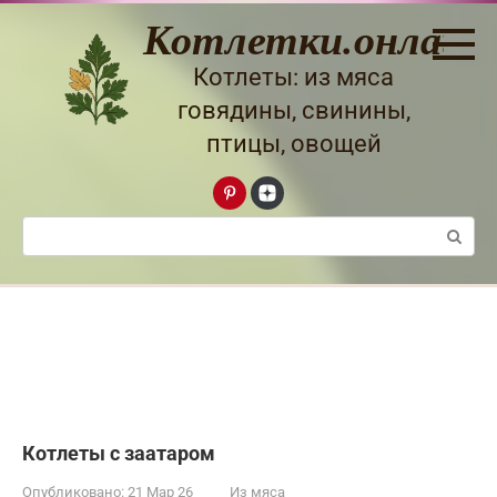
Перейти
Котлетки.онлайн
к
контенту
Котлеты: из мяса
говядины, свинины,
птицы, овощей
Поиск:
Котлеты с заатаром
Опубликовано:
21 Мар 26
Из мяса