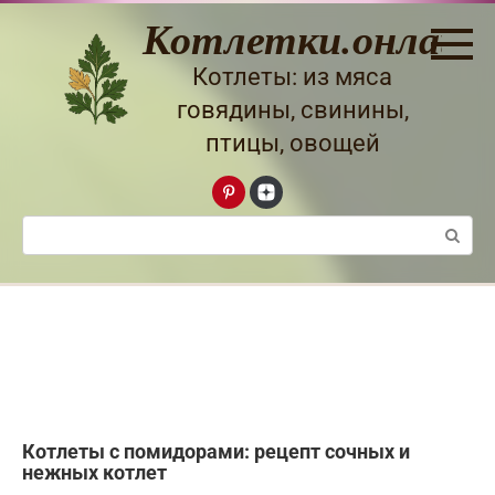
Перейти
Котлетки.онлайн
к
контенту
Котлеты: из мяса
говядины, свинины,
птицы, овощей
Поиск:
Котлеты с помидорами: рецепт сочных и
нежных котлет