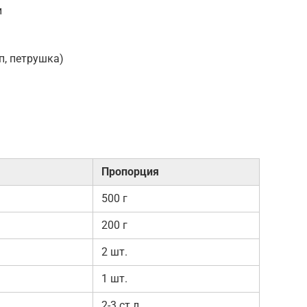
и
)
п, петрушка)
Пропорция
500 г
200 г
2 шт.
1 шт.
2-3 ст.л.