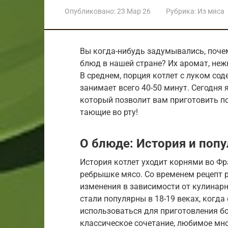
Опубликовано:
23 Мар 26
Рубрика:
Из мяса
Вы когда-нибудь задумывались, поче
блюд в нашей стране? Их аромат, неж
В среднем, порция котлет с луком со
занимает всего 40-50 минут. Сегодня
который позволит вам приготовить по
тающие во рту!
О блюде: История и поп
История котлет уходит корнями во Фр
ребрышке мясо. Со временем рецепт р
изменения в зависимости от кулинарн
стали популярны в 18-19 веках, когд
использоваться для приготовления бо
классическое сочетание, любимое мн