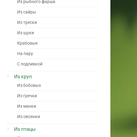
Из рыбного фарша
Из сайры
Из трески
Из щуки
Крабовые
На пару
С подливкой
Из круп
Из бобовых
Из гречки
Из манки
Из овсянки
Из птицы