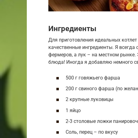
Ингредиенты
Для приготовления идеальных котлет
качественные ингредиенты. Я всегда 
фермеров, а лук – на местном рынке. 
блюда! Иногда я добавляю немного св
500 г говяжьего фарша
200 г свиного фарша (по жела
2 крупные луковицы
1 яйцо
2-3 столовые ложки панировоч
Соль, перец – по вкусу