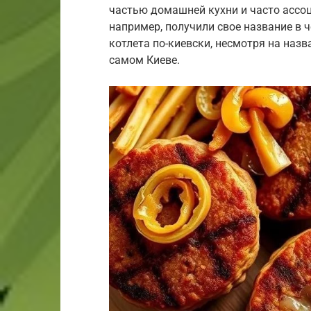
частью домашней кухни и часто ассоц
например, получили свое название в 
котлета по-киевски, несмотря на назв
самом Киеве.