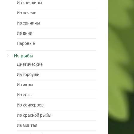
Из говядины
Из печени
Из свинины
Из дичи
Паровые
Из рыбы
Диетические
Из горбуши
Из икры
Из кеты
Из консервов
Из красной рыбы
Из минтая