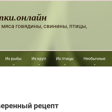
тки.онлайн
 мяса говядины, свинины, птицы,
Из рыбы
Из круп
Из птицы
Необычные
веренный рецепт