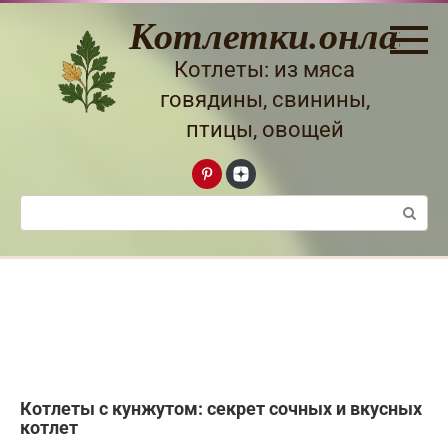
Перейти
Котлетки.онлайн
к
контенту
Котлеты: из мяса
говядины, свинины,
птицы, овощей
Поиск:
Котлеты с кунжутом: секрет сочных и вкусных
котлет