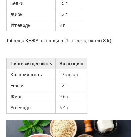
Белки
15 г
Жиры
12 г
Углеводы
8 г
Таблица КБЖУ на порцию (1 котлета, около 80г):
Пищевая ценность
На порцию
Калорийность
176 ккал
Белки
12 г
Жиры
9.6 г
Углеводы
6.4 г