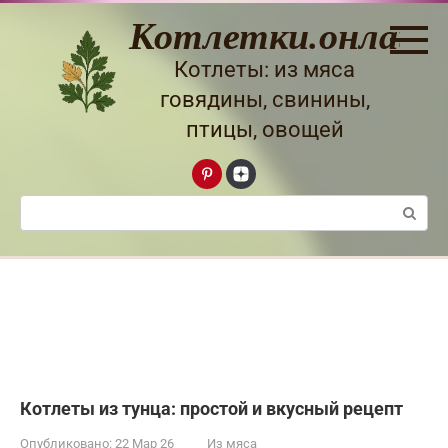
Перейти
Котлетки.онлайн
к
контенту
Котлеты: из мяса
говядины, свинины,
птицы, овощей
Поиск:
Котлеты из тунца: простой и вкусный рецепт
Опубликовано:
22 Мар 26
Из мяса