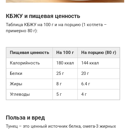
КБЖУ и пищевая ценность
Таблица КБЖУ на 100 г и на порцию (1 котлета –
примерно 80 г):
Пищевая ценность
На 100 г
На порцию (80 г)
Калорийность
180 ккал
144 ккал
Белки
25 г
20 г
Жиры
8 г
6.4 г
Углеводы
5 г
4 г
Польза и вред
Тунец – это ценный источник белка, омега-3 жирных