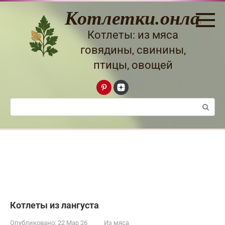
Перейти
Котлетки.онлайн
к
контенту
Котлеты: из мяса
говядины, свинины,
птицы, овощей
Поиск:
Котлеты из лангуста
Опубликовано:
22 Мар 26
Из мяса