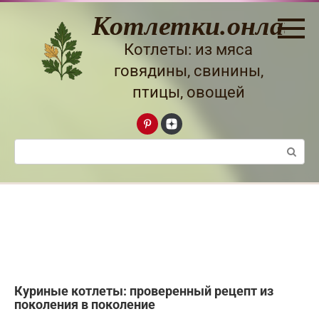
Перейти
Котлетки.онлайн
к
контенту
Котлеты: из мяса
говядины, свинины,
птицы, овощей
Поиск:
Куриные котлеты: проверенный рецепт из
поколения в поколение