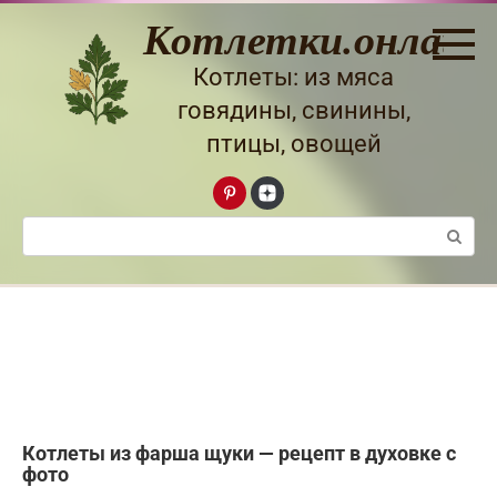
Перейти
Котлетки.онлайн
к
контенту
Котлеты: из мяса
говядины, свинины,
птицы, овощей
Поиск:
Котлеты из фарша щуки — рецепт в духовке с
фото